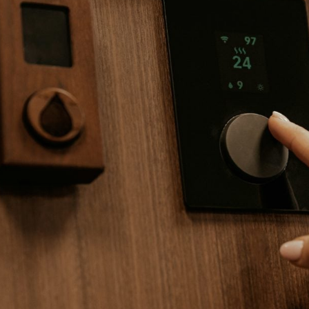
Entreprises sérieuse je vous conseille
Pour
et i
erre-André Grau
ent satisfait
Xavier F
Client satis