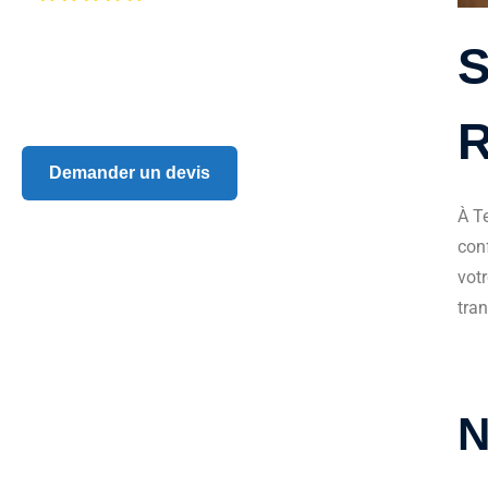
S
R
Demander un devis
À T
con
votr
tra
N