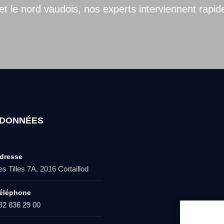
et le nord vaudois, nos experts interviennent rapi
DONNÉES
dresse
es Tilles 7A, 2016 Cortaillod
éléphone
32 836 29 00