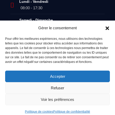
Lundi - Vendredi
08:00 - 17:30
Samedi - Dimanche
Fermé
Gérer le consentement
Dépannage
Pour offrir les meilleures expériences, nous utilisons des technologies
telles que les cookies pour stocker et/ou accéder aux informations des
24h/24 - 7j/7
appareils. Le fait de consentir à ces technologies nous permettra de traiter
des données telles que le comportement de navigation ou les ID uniques
sur ce site. Le fait de ne pas consentir ou de retirer son consentement peut
avoir un effet négatif sur certaines caractéristiques et fonctions.
Accepter
Refuser
Copyright © 2024. Tous droits réservés.
Création du
site internet par Option Web
Voir les préférences
Dépannage 24/24h : 032 836 29 00
Politique de cookies
Politique de confidentialité